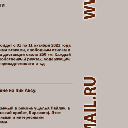
ти
йдет с 01 по 11 октября 2021 года
ими этапами, свободным стилем и
а дистанции около 250 км. Каждый
 собственный рюкзак, содержащий
принадлежности и т.д
не на пик Аксу.
женный в районе ущелья Ляйляк, в
нский хребет, Киргизия). Этот
жными и интересными
ями.