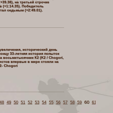
39.38), на третьей строчке
 (+1:14.35). Победитель
ал седьмым (+2:49.01).
еувеличения, исторический день
онцу 33-летняя история попыток
а восьмитысячник К2 (K2 / Chogori,
истов впервые в мире стояли на
- Chogori
60
48
49
50
51
52
53
54
55
56
57
58
59
61
62
63