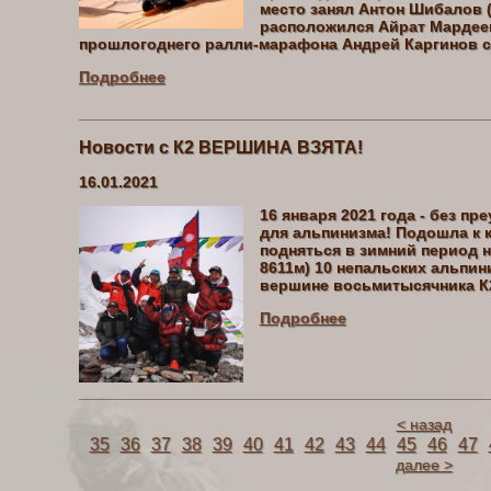
место занял Антон Шибалов (+
расположился Айрат Мардеев
прошлогоднего ралли-марафона Андрей Каргинов ст
Подробнее
Новости с К2 ВЕРШИНА ВЗЯТА!
16.01.2021
16 января 2021 года - без пр
для альпинизма! Подошла к к
подняться в зимний период н
8611м) 10 непальских альпин
вершине восьмитысячника К2
Подробнее
< назад
35
36
37
38
39
40
41
42
43
44
45
46
47
далее >