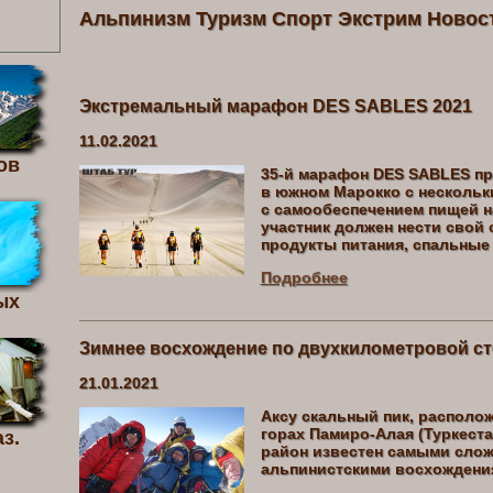
Альпинизм Туризм Спорт Экстрим Новос
Экстремальный марафон DES SABLES 2021
11.02.2021
ов
35-й марафон DES SABLES про
в южном Марокко с нескольк
с самообеспечением пищей н
участник должен нести свой
продукты питания, спальные 
Подробнее
ых
Зимнее восхождение по двухкилометровой сте
21.01.2021
Аксу скальный пик, располо
горах Памиро-Алая (Туркеста
з.
район известен самыми сло
альпинистскими восхождени