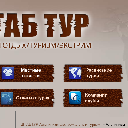
ШТАБТУР Альпинизм Экстремальный туризм.
»
Альпинизм Т