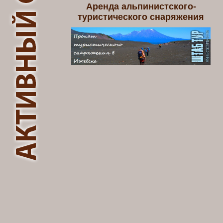
Аренда альпинистского-
туристического снаряжения