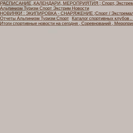
РАСПИСАНИЕ ,КАЛЕНДАРИ, МЕРОПРИЯТИЯ ; Спорт, Экстрема
Альпинизм Туризм Спорт Экстрим Новости
НОВИНКИ : ЭКИПИРОВКА - СНАРЯЖЕНИЕ ;Спорт / Экстремальн
Отчеты Альпинизм Туризм Спорт
Каталог спортивных клубов 
Итоги спортивные новости на сегодня , Соревнований , Меропри